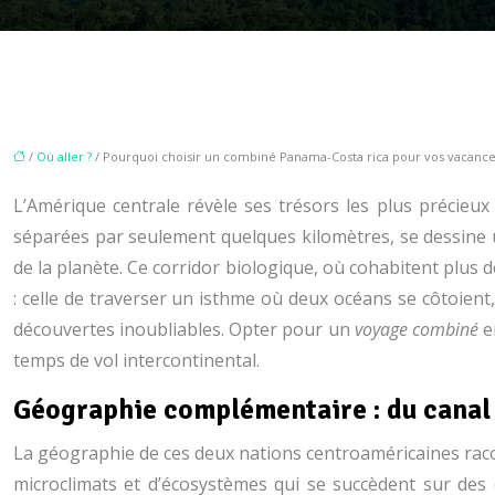
/
Où aller ?
/ Pourquoi choisir un combiné Panama-Costa rica pour vos vacance
L’Amérique centrale révèle ses trésors les plus précieux 
séparées par seulement quelques kilomètres, se dessine u
de la planète. Ce corridor biologique, où cohabitent plus 
: celle de traverser un isthme où deux océans se côtoient
découvertes inoubliables. Opter pour un
voyage combiné
en
temps de vol intercontinental.
Géographie complémentaire : du canal 
La géographie de ces deux nations centroaméricaines racon
microclimats et d’écosystèmes qui se succèdent sur de