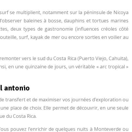
e surf se multiplient, notamment sur la péninsule de Nicoya
 d’observer baleines à bosse, dauphins et tortues marines
ctes, deux types de gastronomie (influences créoles côté
bouteille, surf, kayak de mer ou encore sorties en voilier au
emonter vers le sud du Costa Rica (Puerto Viejo, Cahuita),
i, en une quinzaine de jours, un véritable « arc tropical »
el antonio
 de transfert et de maximiser vos journées d’exploration ou
 une place de choix. Elle permet de découvrir, en une seule
ue du Costa Rica.
 Vous pouvez l’enrichir de quelques nuits à Monteverde ou