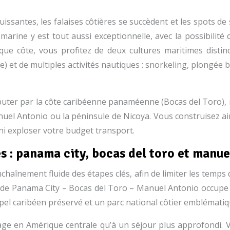
puissantes, les falaises côtières se succèdent et les spots d
rine y est tout aussi exceptionnelle, avec la possibilité
ue côte, vous profitez de deux cultures maritimes distin
ue) et de multiples activités nautiques : snorkeling, plongée 
uter par la côte caribéenne panaméenne (Bocas del Toro), r
nuel Antonio ou la péninsule de Nicoya. Vous construisez ains
 ni exploser votre budget transport.
és : panama city, bocas del toro et manu
haînement fluide des étapes clés, afin de limiter les temps
 triade Panama City – Bocas del Toro – Manuel Antonio occupe
pel caribéen préservé et un parc national côtier emblématiq
yage en Amérique centrale qu’à un séjour plus approfondi.