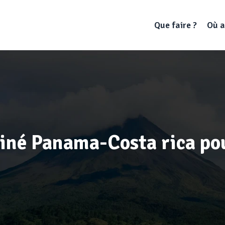
Que faire ?
Où a
iné Panama-Costa rica pou