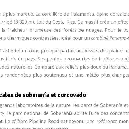
se fait plus marqué. La cordillère de Talamanca, épine dors
ipó (3 820 m), toit du Costa Rica. Ce massif crée un effet 
 la fraîcheur brumeuse des forêts de nuages. Pour le voy
ns thermiques contrastées, idéal pour un
combiné Panama-C
détache tel un cône presque parfait au-dessus des plaines d
us forts du pays. Ses pentes, recouvertes de forêts second
es naturelles. Comparé aux reliefs plus doux du Panama, l’A
 des randonnées plus soutenues et une météo plus change
icales de soberanía et corcovado
grands laboratoires de la nature, les parcs de Soberanía et
, le parc national de Soberanía abrite l’une des concentr
t. Le célèbre Pipeline Road est devenu une référence mondi