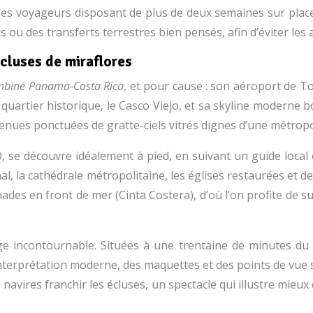
les voyageurs disposant de plus de deux semaines sur place
 ou des transferts terrestres bien pensés, afin d’éviter les a
écluses de miraflores
mbiné Panama-Costa Rica
, et pour cause : son aéroport de T
 quartier historique, le Casco Viejo, et sa skyline moderne
enues ponctuées de gratte-ciels vitrés dignes d’une métrop
se découvre idéalement à pied, en suivant un guide local ou
, la cathédrale métropolitaine, les églises restaurées et d
s en front de mer (Cinta Costera), d’où l’on profite de supe
age incontournable. Situées à une trentaine de minutes du
erprétation moderne, des maquettes et des points de vue sur 
avires franchir les écluses, un spectacle qui illustre mieux