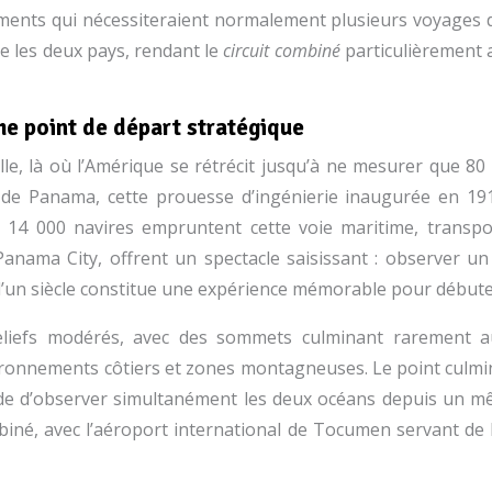
ents qui nécessiteraient normalement plusieurs voyages di
re les deux pays, rendant le
circuit combiné
particulièrement a
e point de départ stratégique
, là où l’Amérique se rétrécit jusqu’à ne mesurer que 80 k
 de Panama, cette prouesse d’ingénierie inaugurée en 191
e 14 000 navires empruntent cette voie maritime, transp
Panama City, offrent un spectacle saisissant : observer 
d’un siècle constitue une expérience mémorable pour débute
iefs modérés, avec des sommets culminant rarement au-d
onnements côtiers et zones montagneuses. Le point culmina
nde d’observer simultanément les deux océans depuis un mêm
biné, avec l’aéroport international de Tocumen servant de 