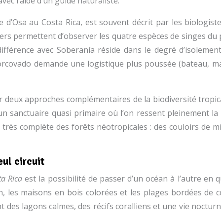
ec l’aide d’un guide naturaliste.
e d’Osa au Costa Rica, est souvent décrit par les biologis
estiers permettent d’observer les quatre espèces de singes du 
ifférence avec Soberanía réside dans le degré d’isolement
orcovado demande une logistique plus poussée (bateau, ma
r deux approches complémentaires de la biodiversité tropica
un sanctuaire quasi primaire où l’on ressent pleinement la 
e très complète des forêts néotropicales : des couloirs de
ul circuit
a Rica
est la possibilité de passer d’un océan à l’autre en 
en, les maisons en bois colorées et les plages bordées de
 des lagons calmes, des récifs coralliens et une vie noctur