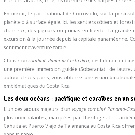
toucans, aracaris, trogons ou encore des harpies féroces av
En miroir, le parc national de Corcovado, sur la péninsul
planète » à surface égale. Ici, les sentiers côtiers et for
chanceux, des jaguars ou pumas en liberté. La grande d
excursion à la journée depuis la capitale panaméenne, C
sentiment d’aventure totale.
Choisir un
combiné Panama-Costa Rica
, c’est donc combine
une première immersion guidée (Soberanía) ; de l’autre, 
autour de ces parcs, vous obtenez une vision binational
emblématiques du Costa Rica.
Les deux océans : pacifique et caraïbes en un se
L’un des atouts majeurs d’un
voyage combiné Panama-Cost
plus nonchalantes, marquées par l’héritage afro-caribé
Cahuita et Puerto Viejo de Talamanca au Costa Rica offrent
dans le sable.