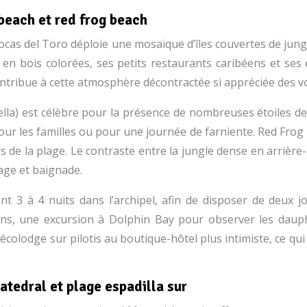
 beach et red frog beach
Bocas del Toro déploie une mosaïque d’îles couvertes de jun
 en bois colorées, ses petits restaurants caribéens et ses e
 contribue à cette atmosphère décontractée si appréciée des 
ella) est célèbre pour la présence de nombreuses étoiles d
pour les familles ou pour une journée de farniente. Red Frog
s de la plage. Le contraste entre la jungle dense en arrière
age et baignade.
t 3 à 4 nuits dans l’archipel, afin de disposer de deux 
iens, une excursion à Dolphin Bay pour observer les daup
écolodge sur pilotis au boutique-hôtel plus intimiste, ce qu
atedral et plage espadilla sur