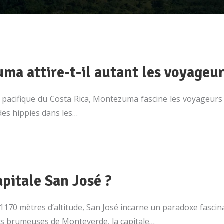
ma attire-t-il autant les voyageur
te pacifique du Costa Rica, Montezuma fascine les voyageu
des hippies dans les…
apitale San José ?
à 1170 mètres d’altitude, San José incarne un paradoxe fasc
rêts brumeuses de Monteverde, la capitale…