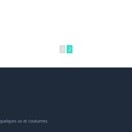
1
2
 quelques us et coutumes.